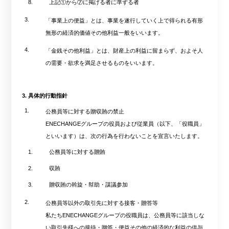
8.
上記①から⑦に掲げる者に準ずる者
3.
「事業上の便益」とは、事業を遂行していく上で得られる有形
無形の経済的価値その他利益一般をいいます。
4.
「金銭その他利益」とは、財産上の利益に留まらず、およそ人
の需要・欲求を満足させるものをいいます。
3. 具体的行動指針
1.
公務員等に対する贈収賄の禁止
ENECHANGEグループの役員および従業員（以下、「役職員」
といいます）は、次の行為を行わないことを宣言いたします。
1.
公務員等に対する贈賄
2.
収賄
3.
贈収賄の斡旋・幇助・謀議参加
2.
公務員等以外の取引先に対する接客・贈答等
私たちENECHANGEグループの役職員は、公務員等に該当しな
い取引先様への接待・贈答・便益その他の経済的な利益の供与