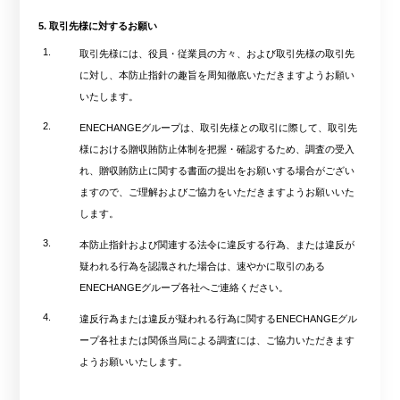
5. 取引先様に対するお願い
1.
取引先様には、役員・従業員の方々、および取引先様の取引先
に対し、本防止指針の趣旨を周知徹底いただきますようお願い
いたします。
2.
ENECHANGEグループは、取引先様との取引に際して、取引先
様における贈収賄防止体制を把握・確認するため、調査の受入
れ、贈収賄防止に関する書面の提出をお願いする場合がござい
ますので、ご理解およびご協力をいただきますようお願いいた
します。
3.
本防止指針および関連する法令に違反する行為、または違反が
疑われる行為を認識された場合は、速やかに取引のある
ENECHANGEグループ各社へご連絡ください。
4.
違反行為または違反が疑われる行為に関するENECHANGEグル
ープ各社または関係当局による調査には、ご協力いただきます
ようお願いいたします。