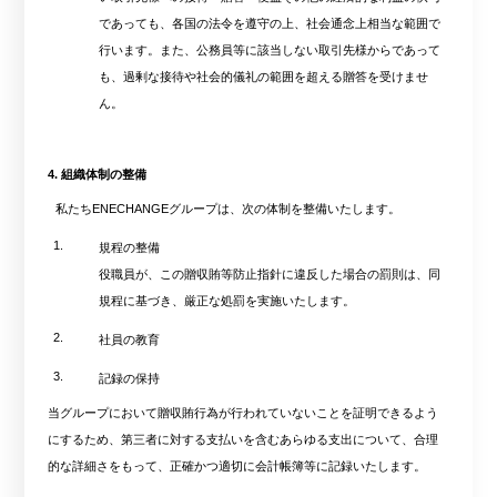
であっても、各国の法令を遵守の上、社会通念上相当な範囲で
行います。また、公務員等に該当しない取引先様からであって
も、過剰な接待や社会的儀礼の範囲を超える贈答を受けませ
ん。
4. 組織体制の整備
私たちENECHANGEグループは、次の体制を整備いたします。
1.
規程の整備
役職員が、この贈収賄等防止指針に違反した場合の罰則は、同
規程に基づき、厳正な処罰を実施いたします。
2.
社員の教育
3.
記録の保持
当グループにおいて贈収賄行為が行われていないことを証明できるよう
にするため、第三者に対する支払いを含むあらゆる支出について、合理
的な詳細さをもって、正確かつ適切に会計帳簿等に記録いたします。