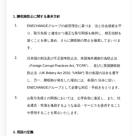
1. 贈収賄防止に関する基本方針
1.
ENECHANGEグループの経営理念に基づき、法と社会規範を守
り、取引先様 と健全かつ適正な取引関係を維持し、相互信頼を
築くことを推し進め、さらに贈収賄の禁止を徹底してまいりま
す。
2.
日本国の刑法及び不正競争防止法、米国海外腐敗行為防止法
（Foreign Corrupt Practices Act, "FCPA"）、並びに英国贈収賄
防止法（UK Bribery Act 2010, "UKBA") 等の各国の法令を遵守
し、万一、贈収賄が発生した場合には、各国の 法令に従い、
ENECHANGEグループとして必要な対応・手続きをとります。
3.
お取引先様との関係においては、公序良俗に違反し、また、社
会通念・常識を逸脱するような金品・サービスを提供すること
や受領することを禁止いたします。
2. 用語の定義