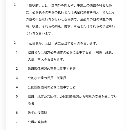
1.
「贈収賄」とは、国内外を問わず、事業上の便益を得るため
に、公務員等の職務の執行または決定に影響を与え、またはそ
の他の不当な行為を行わせる目的で、金品その他の利益の供
与、収受、それらの約束、要求、申込またはそれらの承認を行
う行為を言います。
2.
「公務員等」とは、次に該当するものを言います。
1.
政府または地方公共団体の公務に従事する者 （閣僚、議員、
大使、軍人等も含みます。）
2.
政府関係機関の事務に従事する者
3.
公的な企業の役員・従業員
4.
公的国際機関の公務に従事する者
5.
政府、地方公共団体、公的国際機関から権限の委任を受けてい
る者
6.
政党の役職員
7.
公職の候補者